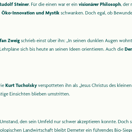
Rudolf Steiner
. Für die einen war er ein
visionärer Philosoph
, der
n
Öko-Innovation und Mystik
schwanken. Doch egal, ob Bewunde
KONTAKT
fan Zweig
schrieb einst über ihn: „In seinen dunklen Augen wohnt
ehrpläne sich bis heute an seinen Ideen orientieren. Auch die
Dem
2025 Steiner Jubiläum
wie
Kurt Tucholsky
verspotteten ihn als „Jesus Christus des kleine
ge Einsichten blieben umstritten.
n Umstand, den sein Umfeld nur schwer akzeptieren konnte. Doch se
kologischen Landwirtschaft bleibt Demeter ein führendes Bio-Siege