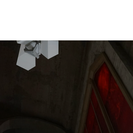
FAQ
A-Z