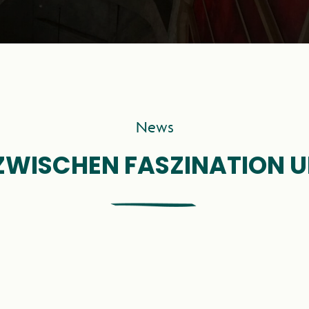
THEMEN
PRAXIS
News
NEWS
 ZWISCHEN FASZINATION
ÜBER UNS
ESSE & MED