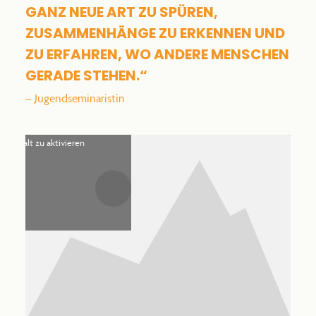
GANZ NEUE ART ZU SPÜREN,
ZUSAMMENHÄNGE ZU ERKENNEN UND
ZU ERFAHREN, WO ANDERE MENSCHEN
GERADE STEHEN.“
– Jugendseminaristin
arketing-Cookies zu akzeptieren
en Inhalt zu aktivieren