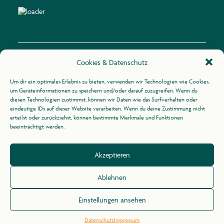
Cookies & Datenschutz
Kontakt
Um dir ein optimales Erlebnis zu bieten, verwenden wir Technologien wie Cookies,
um Geräteinformationen zu speichern und/oder darauf zuzugreifen. Wenn du
diesen Technologien zustimmst, können wir Daten wie das Surfverhalten oder
Zur Uhlandshöhe 10
eindeutige IDs auf dieser Website verarbeiten. Wenn du deine Zustimmung nicht
70188 Stuttgart
erteilst oder zurückziehst, können bestimmte Merkmale und Funktionen
beeinträchtigt werden.
+49 (0)711 / 164 31 -21
Akzeptieren
info@agid.de
Ablehnen
Impressum
/
Datenschutz
Einstellungen ansehen
Datenschutz
Impressum