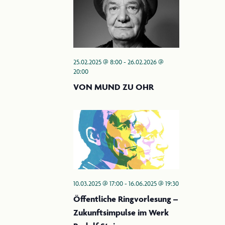
g
c
h
a
t
t
e
i
n
25.02.2025 @ 8:00
-
26.02.2026 @
20:00
o
-
VON MUND ZU OHR
N
n
a
v
i
g
a
t
10.03.2025 @ 17:00
-
16.06.2025 @ 19:30
i
Öffentliche Ringvorlesung –
o
Zukunftsimpulse im Werk
n