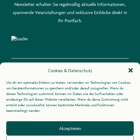
Newsletter erhalten Sie regelmäßig aktuelle Informationen,
spannende Veranstaltungen und exklusive Einblicke direkt in
Ihr Postfach.
Cookies & Datenschutz
Kontakt
Um dir ein optimales Erlebnis zu bieten, verwenden wir Technologien wie Cookies,
um Geräteinformationen zu speichern und/oder darauf zuzugreifen. Wenn du
diesen Technologien zustimmst, können wir Daten wie das Surfverhalten oder
Zur Uhlandshöhe 10
eindeutige IDs auf dieser Website verarbeiten. Wenn du deine Zustimmung nicht
70188 Stuttgart
erteilst oder zurückziehst, können bestimmte Merkmale und Funktionen
beeinträchtigt werden.
+49 (0)711 / 164 31 -21
Akzeptieren
info@agid.de