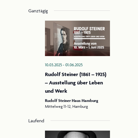
Filter
e
n
Datum
Anzeigen
Ganztägig
r
wählen.
s
a
i
n
c
2025 Steiner Jubiläum
s
t
h
a
t
l
10.03.2025
-
01.06.2025
e
t
Rudolf Steiner (1861 – 1925)
n
u
– Ausstellung über Leben
-
n
und Werk
g
N
Rudolf Steiner Haus Hamburg
Mittelweg 11-12, Hamburg
A
a
n
Laufend
v
s
i
i