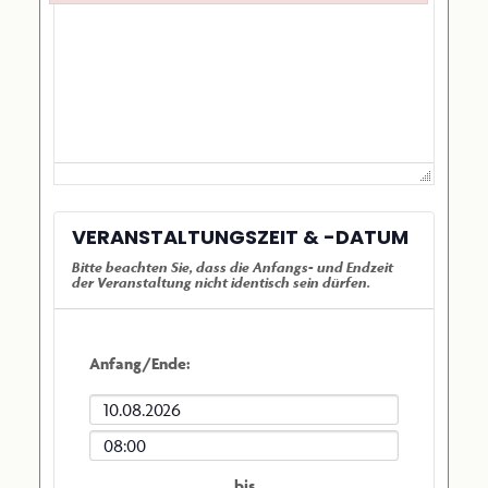
Failed to initialize plugin: wplink
VERANSTALTUNGSZEIT & -DATUM
Anfang/Ende:
Anfangsdatum
der
Anfangszeit
Veranstaltung
der
bis