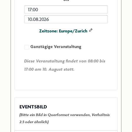
Veranstaltung
Endzeit
der
Enddatum
Veranstaltung
der
Zeitzone: Europe/Zurich
Veranstaltung
Ganztägige Veranstaltung
Diese Veranstaltung findet von 08:00 bis
17:00 am 10. August statt.
EVENTSBILD