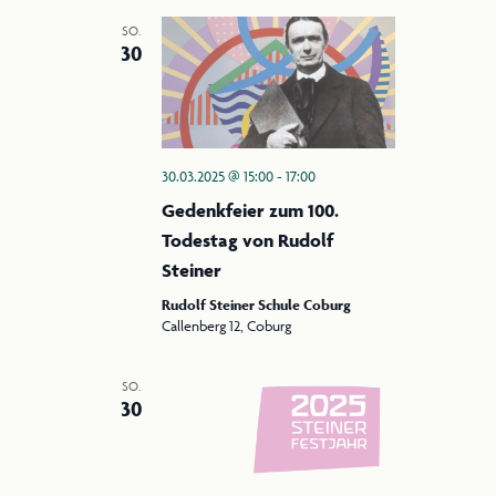
g
c
SO.
h
a
30
t
t
e
i
n
o
-
30.03.2025 @ 15:00
-
17:00
N
n
Gedenkfeier zum 100.
a
Todestag von Rudolf
v
Steiner
i
Rudolf Steiner Schule Coburg
g
Callenberg 12, Coburg
a
t
SO.
30
i
o
n