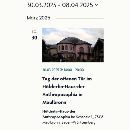
Filter
e
30.03.2025
 - 
08.04.2025
n
Anzeigen
r
Datum
s
a
März 2025
wählen.
i
n
SO.
c
s
2025 Steiner Jubiläum
30
t
h
a
t
l
e
t
30.03.2025 @ 14:00
-
20:00
n
u
Tag der offenen Tür im
-
n
Hölderlin-Haus-der
g
N
Anthroposophia in
A
Maulbronn
a
n
Hölderlin-Haus-der
v
s
Anthroposophia
Im Schänzle 1,, 75433
i
Maulbronn, Baden-Württemberg
i