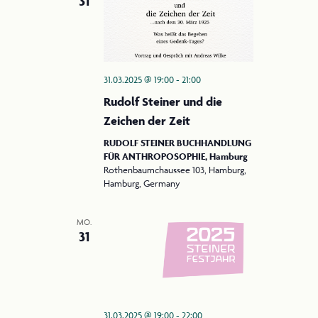
31
g
c
h
a
t
t
e
i
31.03.2025 @ 19:00
-
21:00
n
Rudolf Steiner und die
o
-
Zeichen der Zeit
N
n
RUDOLF STEINER BUCHHANDLUNG
a
FÜR ANTHROPOSOPHIE, Hamburg
v
Rothenbaumchaussee 103, Hamburg,
i
Hamburg, Germany
g
MO.
a
31
t
i
o
n
31.03.2025 @ 19:00
-
22:00