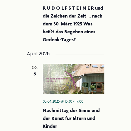
R U D O L F S T E I N E R und
die Zeichen der Zeit … nach
dem 30. März 1925 Was
heißt das Begehen eines
Gedenk-Tages?
April 2025
DO.
3
03.04.2025 @ 15:30
-
17:00
Nachmittag der Sinne und
der Kunst für Eltern und
Kinder