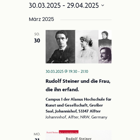
Filter
e
30.03.2025
 - 
29.04.2025
n
Anzeigen
r
Datum
s
a
März 2025
wählen.
i
n
SO.
c
s
2025 Steiner Jubiläum
30
t
h
a
t
l
e
30.03.2025 @ 19:30
-
21:10
t
n
Rudolf Steiner und die Frau,
u
-
die ihn erfand.
n
g
Campus I der Alanus Hochschule für
N
Kunst und Gesellschaft, Großer
A
a
Saal, Johannishof, 53347 Alfter
n
Johannishof, Alfter, NRW, Germany
v
s
i
i
MO.