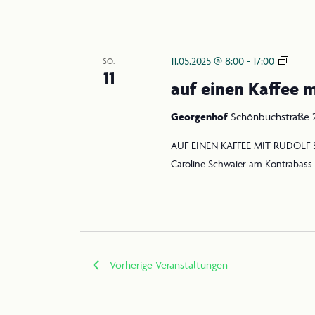
auf
11.05.2025 @ 8:00
-
17:00
SO.
11
einen
auf einen Kaffee m
Kaffe
mit
Georgenhof
Schönbuchstraße 2
Rudol
AUF EINEN KAFFEE MIT RUDOLF S
Stein
Caroline Schwaier am Kontrabass 
Vorherige
Veranstaltungen