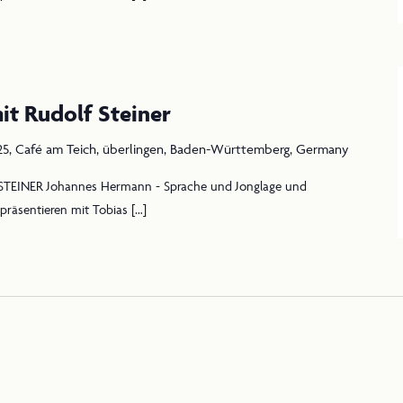
it Rudolf Steiner
e
5, Café am Teich, überlingen, Baden-Württemberg, Germany
f
TEINER Johannes Hermann - Sprache und Jonglage und
er
präsentieren mit Tobias […]