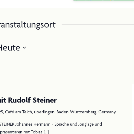
KONTAKT
ranstaltungsort
Heute
2025 Steiner Jubiläum
it Rudolf Steiner
e
5, Café am Teich, überlingen, Baden-Württemberg, Germany
lf
TEINER Johannes Hermann - Sprache und Jonglage und
er
präsentieren mit Tobias […]