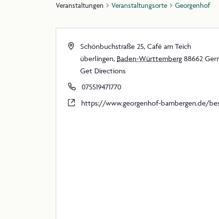
Veranstaltungen
Veranstaltungsorte
Georgenhof
Schönbuchstraße 25, Café am Teich
überlingen
,
Baden-Württemberg
88662
Ger
Get Directions
075519471770
https://www.georgenhof-bambergen.de/bes
PR