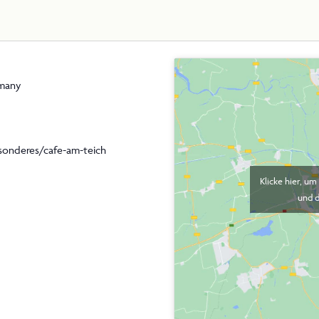
THEMEN
PRAXIS
many
NEWS
onderes/cafe-am-teich
Klicke hier, u
und d
ÜBER UNS
ESSE & MED