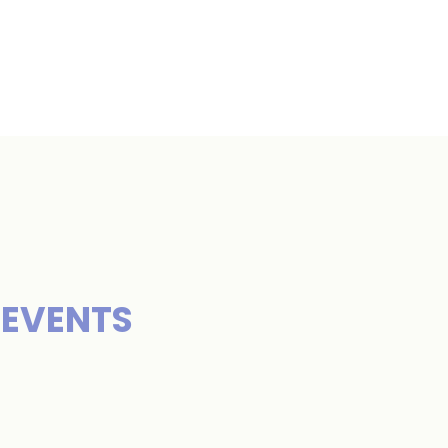
FAQ
-EVENTS
A-Z