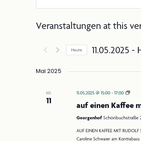
Veranstaltungen at this ve
11.05.2025
 - 
Heute
Datum
wählen.
Mai 2025
auf
11.05.2025 @ 15:00
-
17:00
SO.
11
einen
auf einen Kaffee m
Kaffe
mit
Georgenhof
Schönbuchstraße 2
Rudo
AUF EINEN KAFFEE MIT RUDOLF S
Stein
Caroline Schwaier am Kontrabass 