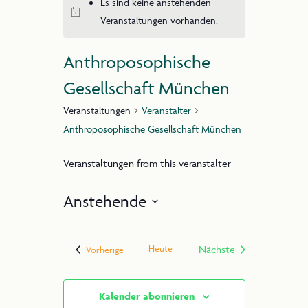
Es sind keine anstehenden
Veranstaltungen vorhanden.
Anthroposophische
Gesellschaft München
2025 Steiner Jubiläum
Veranstaltungen
Veranstalter
Anthroposophische Gesellschaft München
Veranstaltungen from this veranstalter
Anstehende
Datum
wählen.
Heute
Nächste
Veranstaltungen
Vorherige
Veranstaltungen
Kalender abonnieren