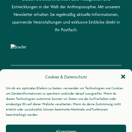
Entwicklungen in der Welt der Anthroposophie. Mit unserem
Newsletter erhalten Sie regelmäßig aktuelle Informationen,
spannende Veranstaltungen und exklusive Einblicke direkt in
Ihr Postfach.
Cookies & Datenschutz
Kontakt
Um dir ein optimales Erlebnis zu bieten, verwenden wir Technologien wie Cookies,
um Geräteinformationen zu speichern und/oder darauf zuzugreifen. Wenn du
diesen Technologien zustimmst, können wir Daten wie das Surfverhalten oder
Zur Uhlandshöhe 10
eindeutige IDs auf dieser Website verarbeiten. Wenn du deine Zustimmung nicht
70188 Stuttgart
erteilst oder zurückziehst, können bestimmte Merkmale und Funktionen
beeinträchtigt werden.
+49 (0)711 / 164 31 -21
Akzeptieren