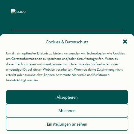
Cookies & Datenschutz
Kontakt
Um dir ein optimales Erlebnis zu bieten, verwenden wir Technologien wie Cookies,
um Geräteinformationen zu speichern und/oder darauf zuzugreifen. Wenn du
diesen Technologien zustimmst, können wir Daten wie das Surfverhalten oder
Zur Uhlandshöhe 10
eindeutige IDs auf dieser Website verarbeiten. Wenn du deine Zustimmung nicht
70188 Stuttgart
erteilst oder zurückziehst, können bestimmte Merkmale und Funktionen
beeinträchtigt werden.
+49 (0)711 / 164 31 -21
Akzeptieren
info@agid.de
Ablehnen
Impressum
/
Datenschutz
Einstellungen ansehen