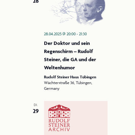
28
g
c
h
a
t
t
e
i
28.04.2025 @ 20:00
-
21:30
n
Der Doktor und sein
o
-
Regenschirm – Rudolf
N
n
Steiner, die GA und der
a
Weltenhumor
v
Rudolf Steiner Haus Tübingen
i
Wächterstraße 36, Tübingen,
g
Germany
a
t
DI.
29
i
o
n