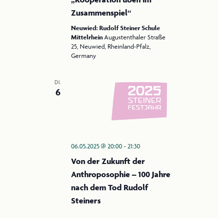
öffentlicher
Vortrag
Zusammenspiel“
„Rudolf
Neuwied: Rudolf Steiner Schule
Steiners
Mittelrhein
Augustenthaler Straße
Leben
25, Neuwied, Rheinland-Pfalz,
&
Germany
Wirken“
und
Workshop
DI.
„Kooperation
6
üben
im
Zusammenspiel“
06.05.2025 @ 20:00
-
21:30
Von der Zukunft der
Anthroposophie – 100 Jahre
nach dem Tod Rudolf
Steiners