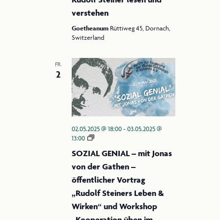
verstehen
Goetheanum
Rüttiweg 45, Dornach,
Switzerland
FR.
2
02.05.2025 @ 18:00
-
03.05.2025 @
SOZIAL
13:00
GENIAL
SOZIAL GENIAL – mit Jonas
–
von der Gathen –
mit
Jonas
öffentlicher Vortrag
von
„Rudolf Steiners Leben &
der
Gathen
Wirken“ und Workshop
–
„Kooperation üben im