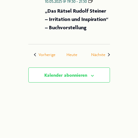
„Das
10.05.2025 @ 19:30
-
21:30
Rätsel
„Das Rätsel Rudolf Steiner
Rudolf
– Irritation und Inspiration“
Steiner
–
– Buchvorstellung
Irritation
und
Inspiration“
Veranstaltungen
Veranstaltungen
Vorherige
Heute
Nächste
Kalender abonnieren