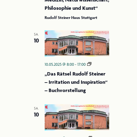
Philosophie und Kunst“
Rudolf Steiner Haus Stuttgart
SA.
10
„Das
10.05.2025 @ 8:00
-
17:00
Rätsel
„Das Rätsel Rudolf Steiner
Rudolf
– Irritation und Inspiration“
Steiner
–
– Buchvorstellung
Irritation
und
Inspiration“
SA.
10