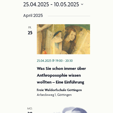
Filter
e
25.04.2025
 - 
10.05.2025
n
Anzeigen
r
Datum
s
a
April 2025
wählen.
i
n
FR.
c
s
2025 Steiner Jubiläum
25
t
h
a
t
l
e
t
25.04.2025 @ 19:00
-
20:30
n
u
Was Sie schon immer über
-
n
Anthroposophie wissen
g
N
wollten – Eine Einführung
A
a
Freie Waldorfschule Göttingen
n
Arbecksweg 1, Göttingen
v
s
i
i
MO.