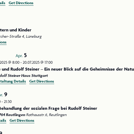
ils
Get Directions
ltern und Kinder
Walter-Bötcher-Straße 4, Lüneburg
ions
5
Apr.
.2025 @ 8:00
-
20.07.2025 @ 17:00
d Rudolf Steiner – Ein neuer Blick auf die Geheimnisse der Natu
olf Steiner Haus Stuttgart
taltung Details
Get Directions
9
r.
0
-
21:30
Behandlung der sozialen Frage bei Rudolf Steiner
764 Reutlingen
Rathausstr.6, Reutlingen
ails
Get Directions
9