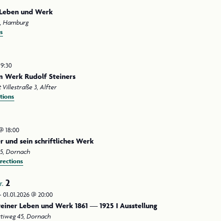
r Leben und Werk
Mittelweg 11-12, Hamburg
s
19:30
m Werk Rudolf Steiners
t
Villestraße 3, Alfter
tions
 @ 18:00
 und sein schriftliches Werk
Rüttiweg 15, Dornach
rections
2
r.
-
01.01.2026 @ 20:00
einer Leben und Werk 1861 — 1925 I Ausstellung
Rüttiweg 45, Dornach