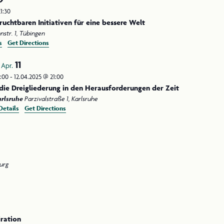
21:30
ruchtbaren Initiativen für eine bessere Welt
Eisenbahnstr. 1, Tübingen
s
Get Directions
11
Apr.
0:00
-
12.04.2025 @ 21:00
ie Dreigliederung in den Herausforderungen der Zeit
arlsruhe
Parzivalstraße 1, Karlsruhe
Details
Get Directions
 Hamburg
iration