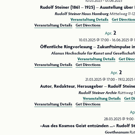
10.03.2025
-
01.06.2025
Rudolf Steiner (1861 – 1925) – Ausstellung übe
Rudolf Steiner Haus Hamburg
Veranstaltung Details
Get Direction
Veranstaltung Details
Get Directions
2
Apr.
10.03.2025 @ 17:00
-
16.06.2025 @ 
Öffentliche Ringvorlesung – Zukunftsimpulse i
Alanus Hochschule für Kunst und Gesellschaf
Veranstaltung Details
Get Direc
Veranstaltung Details
Get Directions
2
Apr.
21.03.2025 @ 17:00
-
19.12.2025
Autor, Redakteur, Herausgeber – Rudolf Steiner
Rudolf Steiner Archiv
Veranstaltung Details
Get Di
Veranstaltung Details
Get Directions
Ap
28.03.2025 @ 9:00
«Aus des Kosmos Geist entzünden …» Rudolf St
Goetheanum