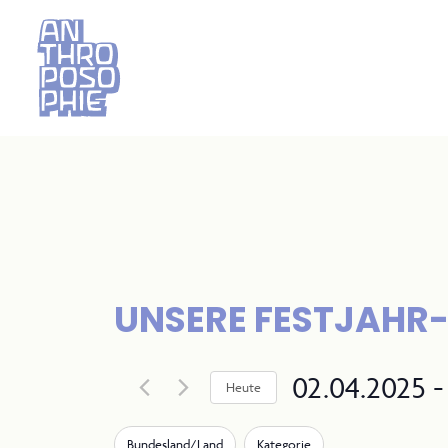
UNSERE FESTJAHR
02.04.2025
 -
Heute
Select
F
Das
Bundesland/Land
Kategorie
date.