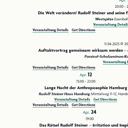
20:00
-
Die Welt verändern! Rudolf Steiner und seine f
Westspitze
Veranstaltung Detail
Veranstaltung Details
Get Directions
11.04.2025 @ 2
Auftaktvortrag gemeinsam wirksam werden – d
Parzival-Schulzentrum K
Veranstaltung 
Veranstaltung Details
Get Directions
12
Apr.
15:00
-
23:00
Lange Nacht der Anthroposophie Hamburg
Rudolf Steiner Haus Hamburg
Mitttelweg 11-12,
Veranstaltung Details
Get Directions
Veranstaltung Details
Get Directions
24
Apr.
19:00
Das Rätsel Rudolf Steiner – Irritation und Insp